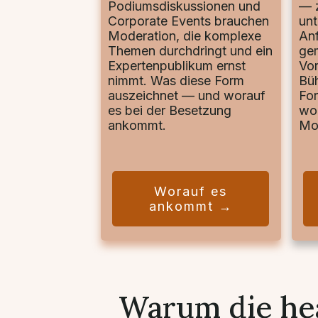
Podiumsdiskussionen und
— z
Corporate Events brauchen
unt
Moderation, die komplexe
Anf
Themen durchdringt und ein
ge
Expertenpublikum ernst
Vo
nimmt. Was diese Form
Bü
auszeichnet — und worauf
For
es bei der Besetzung
wo
ankommt.
Mod
Worauf es
ankommt →
Warum die hea