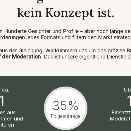
kein Konzept ist.
nen Hunderte Gesichter und Profile – aber noch lange k
orderungen jedes Formats und filtern den Markt strateg
 aus der Gleichung: Wir kümmern uns um das präzise Br
f der Moderation
. Das ist unsere eigentliche Dienstlei
r ca.
Üb
1
35%
en aus
Einsatzt
Folgeaufträge
ehmen und
Moderato
nturen