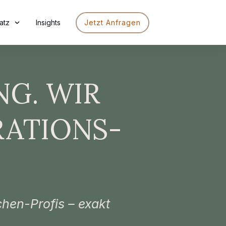
atz
Insights
Jetzt Anfragen
NG. WIR
RATIONS-
hen-Profis – exakt