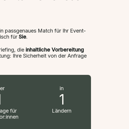
ein passgenaues Match für Ihr Event-
isch für
Sie
.
iefing, die
inhaltliche Vorbereitung
stung: Ihre Sicherheit von der Anfrage
er
in
1
1
age für
Ländern
r:innen