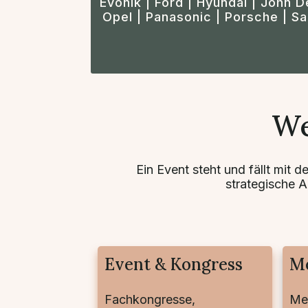
Evonik | Ford | Hyundai | John 
Opel | Panasonic | Porsche | S
We
Ein Event steht und fällt mit 
strategische A
Event & Kongress
Me
Fachkongresse,
Me