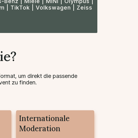
-Benz | Miele | MINI | Olympus |
m | TikTok | Volkswagen | Zeiss
ie?
 Format, um direkt die passende
vent zu finden.
Internationale
Moderation