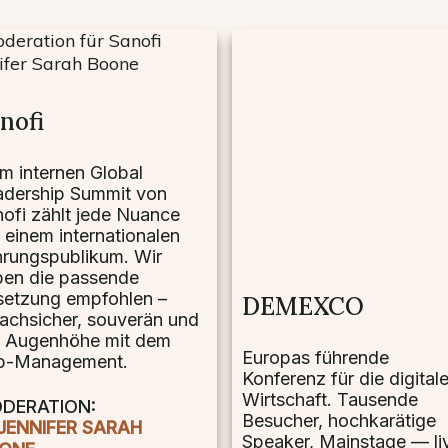
nofi
m internen Global
adership Summit von
ofi zählt jede Nuance
 einem internationalen
rungspublikum. Wir
ben die passende
setzung empfohlen –
DEMEXCO
achsicher, souverän und
f Augenhöhe mit dem
Europas führende
p-Management.
Konferenz für die digital
Wirtschaft. Tausende
DERATION:
Besucher, hochkarätige
JENNIFER SARAH
Speaker, Mainstage — li