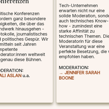
nferenzen
Tech-Unternehmen
erwarten nicht nur eine
itische Konferenzen
solide Moderation, sond
ordern ganz besondere
auch technisches Know-
igkeiten, die über das
how - zumindest eine
ndwerk hinausgehen -
starke Affinität zu
tokolle, journalistisches
technischen Themen. Di
 politisches Gespür. Wir
Moderatorin für diese
mitteln seit Jahren
Veranstaltung war eine
mpetente
perfekte Besetzung, die 
erator:innen weltweit
empfohlen haben.
 genau diese Bühnen.
MODERATION:
DERATION:
→ JENNIFER SARAH
ALI ASLAN
u.a.
BOONE