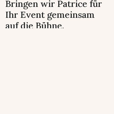
Bringen wir Patrice für
Ihr Event gemeinsam
auf die Bühne.
Wir vermitteln Patrice persönlich und
unkompliziert. Nutzen Sie unsere langjährige
Beziehung und Erfahrung für eine fehlerfreie
Besetzung. Fragen Sie jetzt unverbindlich an und
erhalten Sie innerhalb kürzester Zeit eine
Rückmeldung zu Verfügbarkeit und Konditionen.
Bitte füllen Sie das Formular aus:
Name
*
Vorname
Nachname